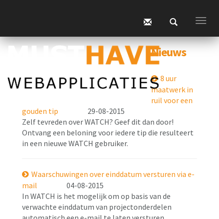
Togg
navig
Nieuws
8 uur
maatwerk in
ruil voor een
gouden tip
29-08-2015
Zelf tevreden over WATCH? Geef dit dan door!
Ontvang een beloning voor iedere tip die resulteert
in een nieuwe WATCH gebruiker.
Waarschuwingen over einddatum versturen via e-
mail
04-08-2015
In WATCH is het mogelijk om op basis van de
verwachte einddatum van projectonderdelen
automatisch een e-mail te laten versturen.