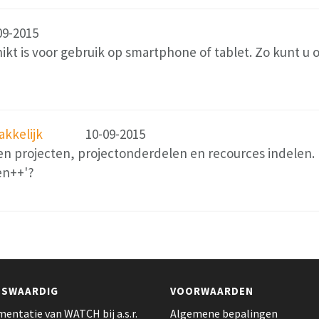
09-2015
ikt is voor gebruik op smartphone of tablet. Zo kunt u 
akkelijk
10-09-2015
 projecten, projectonderdelen en recources indelen. M
en++'?
NSWAARDIG
VOORWAARDEN
entatie van WATCH bij a.s.r.
Algemene bepalingen