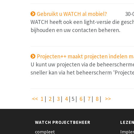
Gebruikt u WATCH al mobiel?
30-
WATCH heeft ook een light-versie die gesch
bijhouden en uw contacten beheren.
Projecten++ maakt projecten indelen m
U kunt uw projecten via de beheerschermen
sneller kan via het beheerscherm 'Project
<<
1
|
2
|
3
|
4
|
5
|
6
|
7
|
8
|
>>
WATCH PROJECTBEHEER
LEZE
compleet
Implem