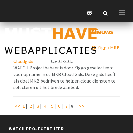
Togg
navig
Nieuws
Ziggo MKB
Cloudgids
05-01-2015
WATCH Projectbeheer is door Ziggo geselecteerd
voor opname in de MKB Cloud Gids. Deze gids heeft
als doel MKB bedrijven te helpen cloud diensten te
selecteren uit het brede aanbod.
<<
1
|
2
|
3
|
4
|
5
|
6
|
7
|
8
|
>>
WATCH PROJECTBEHEER