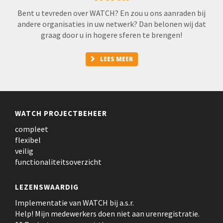
Bent u tevreden over WATCH? En zou u ons aanraden bij
andere organisaties in uw netwerk? Dan belonen wij dat
graag door u in hogere sferen te brengen!
LEES MEER
WATCH PROJECTBEHEER
compleet
flexibel
veilig
functionaliteitsoverzicht
LEZENSWAARDIG
Implementatie van WATCH bij a.s.r.
Help! Mijn medewerkers doen niet aan urenregistratie.